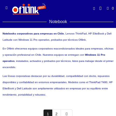
0
Notebook
Notebooks corporativos para empresas en Chile.
Lenovo ThinkPad, HP EliteBook y Dell
Latitude con Windows 11 Pro operativo, probados por técnicos Ofilink.
En Ofilink ofrecemos equipos corporativos reacondicionados ideales para empresas, oficinas
y operación profesional en Chile. Nuestros equipos se entregan con
Windows 11 Pro
operativo
, instalados, activados y probados por técnicos, listos para trabajar desde el primer
encendido.
Las líneas corporativas destacan por su durabilidad, compatibilidad con docks, repuestos
disponibles y confiabilidad en entornos empresariales. Modelos como el
ThinkPad T480
, HP
EliteBook y Dell Latitude son ampliamente utilizados en empresas por su equilibrio entre
rendimiento, portabilidad y robustez.
1
2