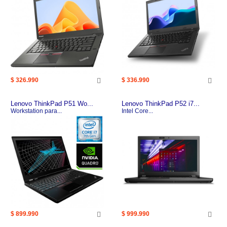
$ 326.990
$ 336.990
Lenovo ThinkPad P51 Wo...
Lenovo ThinkPad P52 i7...
Workstation para...
Intel Core...
$ 899.990
$ 999.990